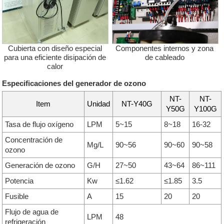
Cubierta con diseño especial
Componentes internos y zona
para una eficiente disipación de
de cableado
calor
Especificaciones del generador de ozono
NT-
NT-
Item
Unidad
NT-Y40G
Y50G
Y100G
Tasa de flujo oxígeno
LPM
5~15
8~18
16-32
Concentración de
Mg/L
90~56
90~60
90~58
ozono
Generación de ozono
G/H
27~50
43~64
86~111
Potencia
Kw
≤1.62
≤1.85
3.5
Fusible
A
15
20
20
Flujo de agua de
LPM
48
refrigeración