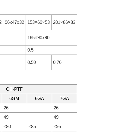
2
96x47x32
153×60×53
201×86×83
165×90x90
0.5
0.59
0.76
CH-PTF
6GM
6GA
7GA
26
26
49
49
≤80
≤85
≤95