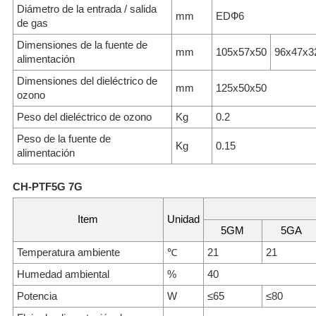
Diámetro de la entrada / salida
mm
EDФ6
de gas
Dimensiones de la fuente de
mm
105x57x50
96x47x3
alimentación
Dimensiones del dieléctrico de
mm
125x50x50
ozono
Peso del dieléctrico de ozono
Kg
0.2
Peso de la fuente de
Kg
0.15
alimentación
CH-PTF5G 7G
Item
Unidad
5GM
5GA
Temperatura ambiente
℃
21
21
Humedad ambiental
%
40
Potencia
W
≤65
≤80