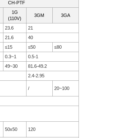
CH-PTF
1G
3GM
3GA
(110V)
23.6
21
21.6
40
≤15
≤50
≤80
0.3~1
0.5-1
49~30
81.6-49.2
2.4-2.95
/
20~100
50x50
120