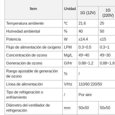
Item
Unidad
1G
1G (12V)
(220V)
Temperatura ambiente
℃
21.6
25
Humedad ambiental
%
40
50
Potencia
W
≤14.4
≤15
Flujo de alimentación de oxígeno
LPM
0.3~0.5
0.3~1
Concentración de ozono
Mg/L
49~40
49~30
Generación de ozono
G/Hr
0.88~1.2
0.88~1.8
Rango ajustable de generación
%
/
de ozono
Línea de alimentación
V/Hz
110/60 220/50
Tipo de refrigeración o
/
Por aire
enfriamiento
Diámetro del ventilador de
mm
50x50
50x50
refrigeración