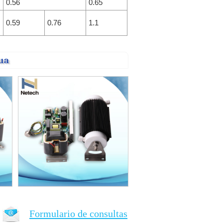
0.56
0.65
0.59
0.76
1.1
gua
Formulario de consultas