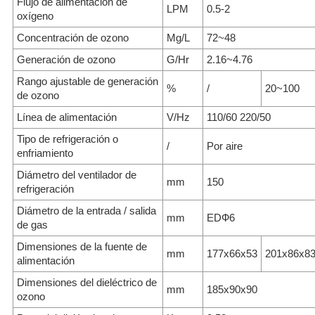
Flujo de alimentación de
LPM
0.5-2
oxígeno
Concentración de ozono
Mg/L
72~48
Generación de ozono
G/Hr
2.16~4.76
Rango ajustable de generación
%
/
20~100
de ozono
Línea de alimentación
V/Hz
110/60 220/50
Tipo de refrigeración o
/
Por aire
enfriamiento
Diámetro del ventilador de
mm
150
refrigeración
Diámetro de la entrada / salida
mm
EDФ6
de gas
Dimensiones de la fuente de
mm
177x66x53
201x86x8
alimentación
Dimensiones del dieléctrico de
mm
185x90x90
ozono