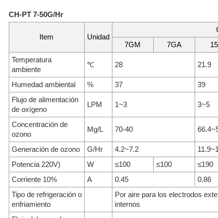
CH-PT 7-50G/Hr
Item
Unidad
7GM
7GA
1
Temperatura
℃
28
21.9
ambiente
Humedad ambiental
%
37
39
Flujo de alimentación
LPM
1~3
3~5
de oxígeno
Concentración de
Mg/L
70-40
66.4~
ozono
Generación de ozono
G/Hr
4.2~7.2
11.9~
Potencia 220V)
W
≤100
≤100
≤190
Corriente 10%
A
0.45
0.86
Tipo de refrigeración o
Por aire para los electrodos ext
enfriamiento
internos