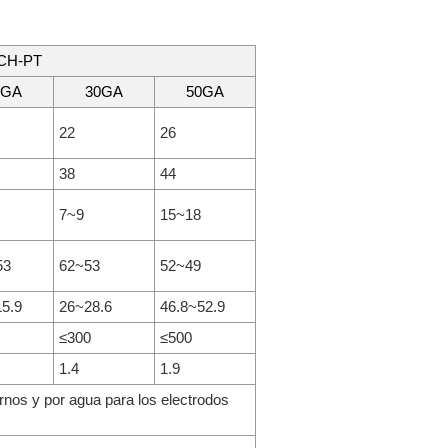
CH-PT
5GA
30GA
50GA
22
26
38
44
7~9
15~18
53
62~53
52~49
15.9
26~28.6
46.8~52.9
≤300
≤500
1.4
1.9
ernos y por agua para los electrodos